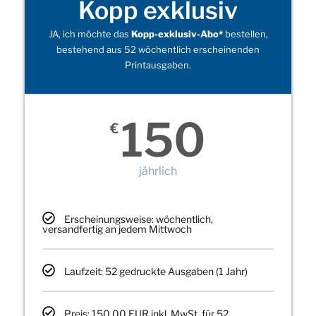
Kopp exklusiv
JA, ich möchte das
Kopp-exklusiv-Abo*
bestellen,
bestehend aus 52 wöchentlich erscheinenden
Printausgaben.
150
€
jährlich
Erscheinungsweise: wöchentlich,
versandfertig an jedem Mittwoch
Laufzeit: 52 gedruckte Ausgaben (1 Jahr)
Preis: 150,00 EUR inkl. MwSt. für 52