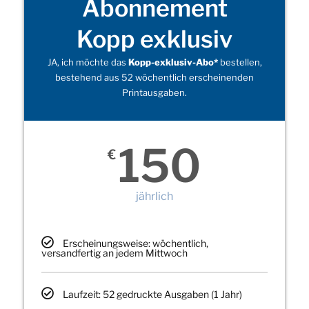
Abonnement
Kopp exklusiv
JA, ich möchte das
Kopp-exklusiv-Abo*
bestellen,
bestehend aus 52 wöchentlich erscheinenden
Printausgaben.
150
€
jährlich
Erscheinungsweise: wöchentlich,
versandfertig an jedem Mittwoch
Laufzeit: 52 gedruckte Ausgaben (1 Jahr)