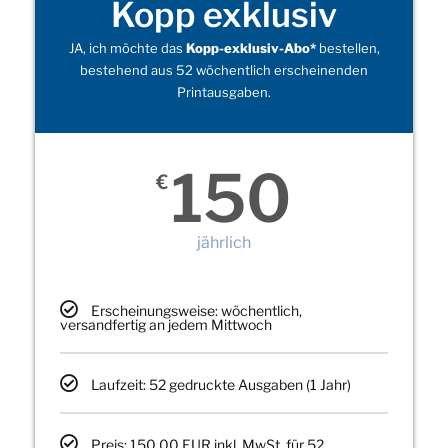
Kopp exklusiv
JA, ich möchte das
Kopp-exklusiv-Abo*
bestellen,
bestehend aus 52 wöchentlich erscheinenden
Printausgaben.
150
€
jährlich
Erscheinungsweise: wöchentlich,
versandfertig an jedem Mittwoch
Laufzeit: 52 gedruckte Ausgaben (1 Jahr)
Preis: 150,00 EUR inkl. MwSt. für 52