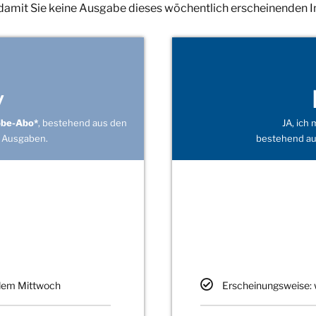
 damit Sie keine Ausgabe dieses wöchentlich erscheinenden 
v
obe-Abo*
, bestehend aus den
JA, ich
 Ausgaben.
bestehend au
edem Mittwoch
Erscheinungsweise: 