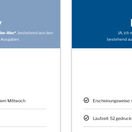
v
obe-Abo*
, bestehend aus den
JA, ich
 Ausgaben.
bestehend au
edem Mittwoch
Erscheinungsweise: 
Laufzeit: 52 gedruck