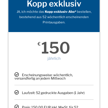
Kopp exklusiv
JA, ich möchte das
Kopp-exklusiv-Abo*
bestellen,
bestehend aus 52 wöchentlich erscheinenden
Printausgaben.
150
€
jährlich
Erscheinungsweise: wöchentlich,
versandfertig an jedem Mittwoch
Laufzeit: 52 gedruckte Ausgaben (1 Jahr)
Preis: 150,00 EUR inkl. MwSt. für 52