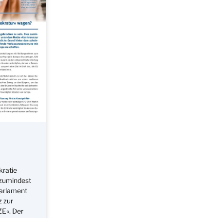
kratie
 zumindest
Parlament
 zur
ZE«. Der