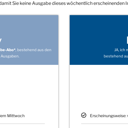
 damit Sie keine Ausgabe dieses wöchentlich erscheinenden 
v
obe-Abo*
, bestehend aus den
JA, ich
 Ausgaben.
bestehend au
edem Mittwoch
Erscheinungsweise: 