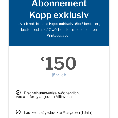
Abonnement
Kopp exklusiv
JA, ich möchte das
Kopp-exklusiv-Abo*
bestellen,
bestehend aus 52 wöchentlich erscheinenden
Printausgaben.
150
€
jährlich
Erscheinungsweise: wöchentlich,
versandfertig an jedem Mittwoch
Laufzeit: 52 gedruckte Ausgaben (1 Jahr)