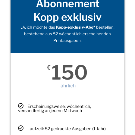
Abonnement
Kopp exklusiv
JA, ich möchte das
Kopp-exklusiv-Abo*
bestellen,
bestehend aus 52 wöchentlich erscheinenden
Printausgaben.
150
€
jährlich
Erscheinungsweise: wöchentlich,
versandfertig an jedem Mittwoch
Laufzeit: 52 gedruckte Ausgaben (1 Jahr)