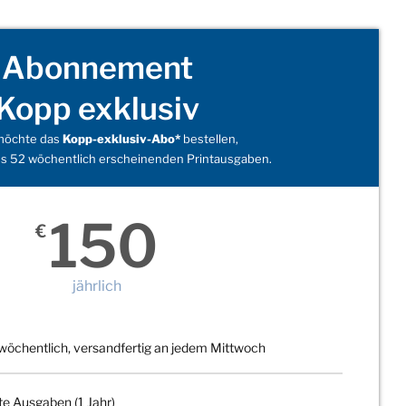
Abonnement
Kopp exklusiv
 möchte das
Kopp-exklusiv-Abo*
bestellen,
s 52 wöchentlich erscheinenden Printausgaben.
150
€
jährlich
wöchentlich, versandfertig an jedem Mittwoch
te Ausgaben (1 Jahr)