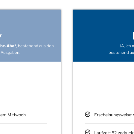
v
obe-Abo*
, bestehend aus den
JA, ich
 Ausgaben.
bestehend au
edem Mittwoch
Erscheinungsweise: 
Laufzeit: 52 gedruck