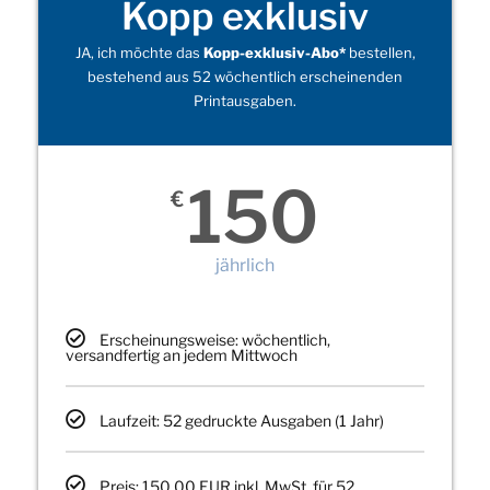
Kopp exklusiv
JA, ich möchte das
Kopp-exklusiv-Abo*
bestellen,
bestehend aus 52 wöchentlich erscheinenden
Printausgaben.
150
€
jährlich
Erscheinungsweise: wöchentlich,
versandfertig an jedem Mittwoch
Laufzeit: 52 gedruckte Ausgaben (1 Jahr)
Preis: 150,00 EUR inkl. MwSt. für 52