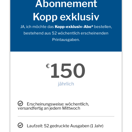
Abonnement
Kopp exklusiv
JA, ich möchte das
Kopp-exklusiv-Abo*
bestellen,
bestehend aus 52 wöchentlich erscheinenden
Printausgaben.
150
€
jährlich
Erscheinungsweise: wöchentlich,
versandfertig an jedem Mittwoch
Laufzeit: 52 gedruckte Ausgaben (1 Jahr)