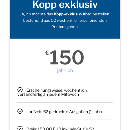
Kopp exklusiv
JA, ich möchte das
Kopp-exklusiv-Abo*
bestellen,
bestehend aus 52 wöchentlich erscheinenden
Printausgaben.
150
€
jährlich
Erscheinungsweise: wöchentlich,
versandfertig an jedem Mittwoch
Laufzeit: 52 gedruckte Ausgaben (1 Jahr)
Preis: 150,00 EUR inkl. MwSt. für 52