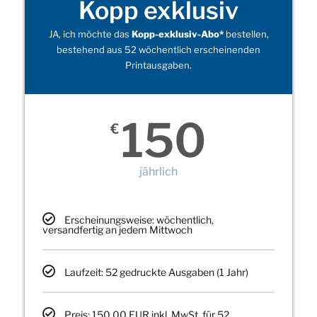
Kopp exklusiv
JA, ich möchte das
Kopp-exklusiv-Abo*
bestellen,
bestehend aus 52 wöchentlich erscheinenden
Printausgaben.
150
€
jährlich
Erscheinungsweise: wöchentlich,
versandfertig an jedem Mittwoch
Laufzeit: 52 gedruckte Ausgaben (1 Jahr)
Preis: 150,00 EUR inkl. MwSt. für 52