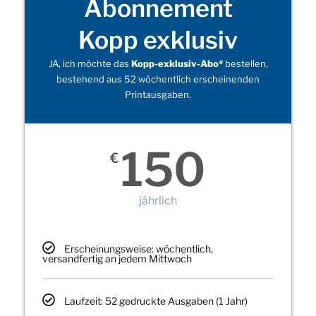
Abonnement
Kopp exklusiv
JA, ich möchte das
Kopp-exklusiv-Abo*
bestellen,
bestehend aus 52 wöchentlich erscheinenden
Printausgaben.
150
€
jährlich
Erscheinungsweise: wöchentlich,
versandfertig an jedem Mittwoch
Laufzeit: 52 gedruckte Ausgaben (1 Jahr)