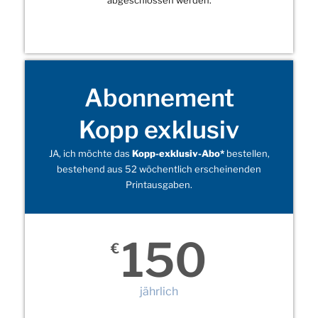
Abonnement
Kopp exklusiv
JA, ich möchte das
Kopp-exklusiv-Abo*
bestellen,
bestehend aus 52 wöchentlich erscheinenden
Printausgaben.
150
€
jährlich