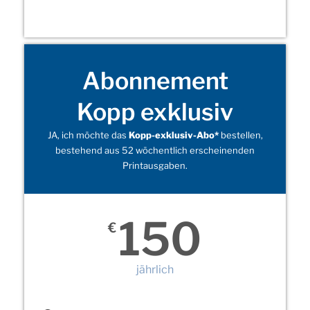
Abonnement
Kopp exklusiv
JA, ich möchte das
Kopp-exklusiv-Abo*
bestellen,
bestehend aus 52 wöchentlich erscheinenden
Printausgaben.
150
€
jährlich