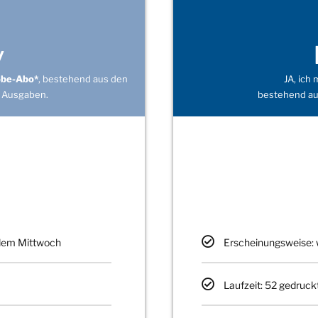
v
obe-Abo*
, bestehend aus den
JA, ich
 Ausgaben.
bestehend au
edem Mittwoch
Erscheinungsweise: 
Laufzeit: 52 gedruck