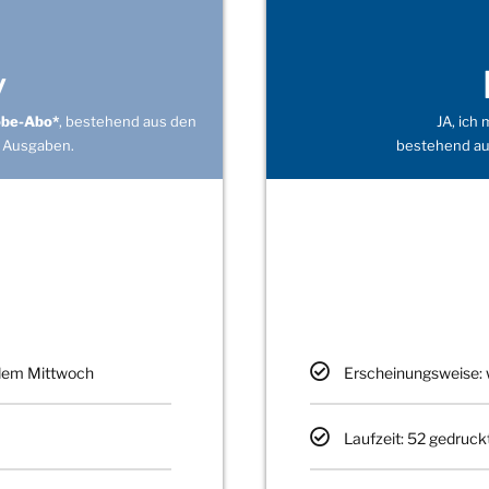
v
obe-Abo*
, bestehend aus den
JA, ich
 Ausgaben.
bestehend au
edem Mittwoch
Erscheinungsweise: 
Laufzeit: 52 gedruck