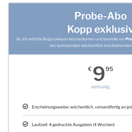
Probe-Abo
Kopp exklusi
JA, ich möchte Kopp exklusiv kennenlernen und bestelle ein
Pr
vier kommenden wöchentlich erscheinenden
9
€
95
einmalig
Erscheinungsweise: wöchentlich, versandfertig an j
Laufzeit: 4 gedruckte Ausgaben (4 Wochen)