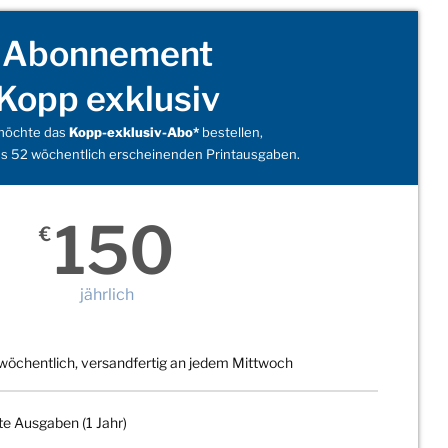
Abonnement
Kopp exklusiv
 möchte das
Kopp-exklusiv-Abo*
bestellen,
s 52 wöchentlich erscheinenden Printausgaben.
150
€
jährlich
wöchentlich, versandfertig an jedem Mittwoch
te Ausgaben (1 Jahr)