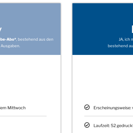
v
obe-Abo*
, bestehend aus den
JA, ich
 Ausgaben.
bestehend au
edem Mittwoch
Erscheinungsweise: 
Laufzeit: 52 gedruck