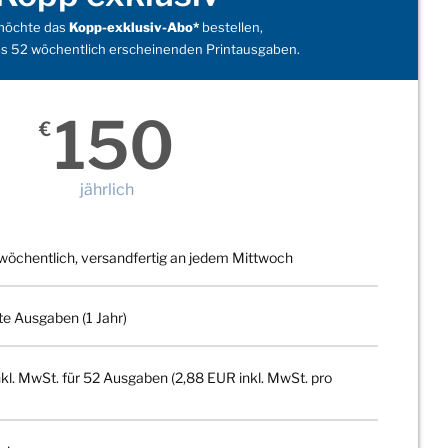
 möchte das
Kopp-exklusiv-Abo*
bestellen,
s 52 wöchentlich erscheinenden Printausgaben.
150
€
jährlich
wöchentlich, versandfertig an jedem Mittwoch
te Ausgaben (1 Jahr)
kl. MwSt. für 52 Ausgaben (2,88 EUR inkl. MwSt. pro