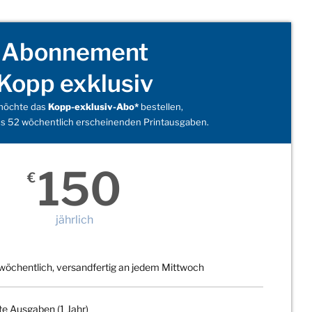
Abonnement
Kopp exklusiv
 möchte das
Kopp-exklusiv-Abo*
bestellen,
s 52 wöchentlich erscheinenden Printausgaben.
150
€
jährlich
wöchentlich, versandfertig an jedem Mittwoch
te Ausgaben (1 Jahr)