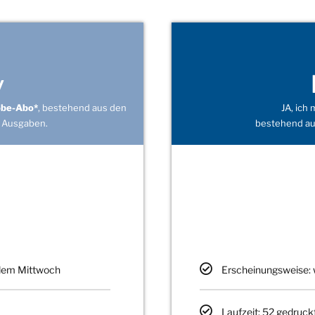
v
obe-Abo*
, bestehend aus den
JA, ich
 Ausgaben.
bestehend au
edem Mittwoch
Erscheinungsweise: 
Laufzeit: 52 gedruck