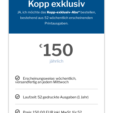
Kopp exklusiv
JA, ich möchte das
Kopp-exklusiv-Abo*
bestellen,
bestehend aus 52 wöchentlich erscheinenden
Printausgaben.
150
€
jährlich
Erscheinungsweise: wöchentlich,
versandfertig an jedem Mittwoch
Laufzeit: 52 gedruckte Ausgaben (1 Jahr)
Preis: 150,00 EUR inkl. MwSt. für 52