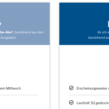
v
obe-Abo*
, bestehend aus den
JA, ich
 Ausgaben.
bestehend au
edem Mittwoch
Erscheinungsweise: 
Laufzeit: 52 gedruck