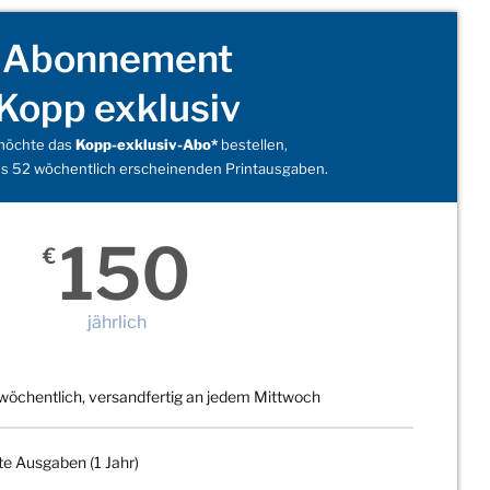
Abonnement
Kopp exklusiv
 möchte das
Kopp-exklusiv-Abo*
bestellen,
s 52 wöchentlich erscheinenden Printausgaben.
150
€
jährlich
wöchentlich, versandfertig an jedem Mittwoch
te Ausgaben (1 Jahr)