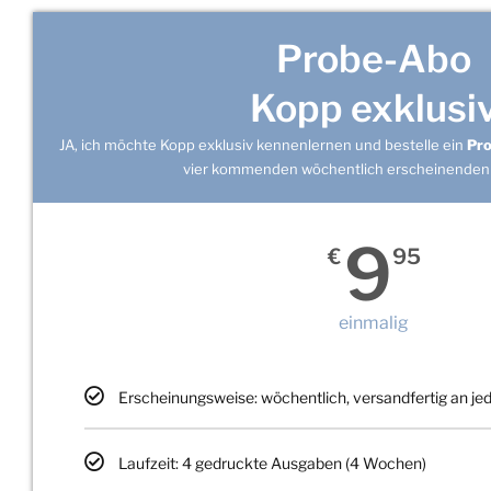
Probe-Abo
Kopp exklusi
JA, ich möchte Kopp exklusiv kennenlernen und bestelle ein
Pr
vier kommenden wöchentlich erscheinenden
9
€
95
einmalig
Erscheinungsweise: wöchentlich, versandfertig an j
Laufzeit: 4 gedruckte Ausgaben (4 Wochen)