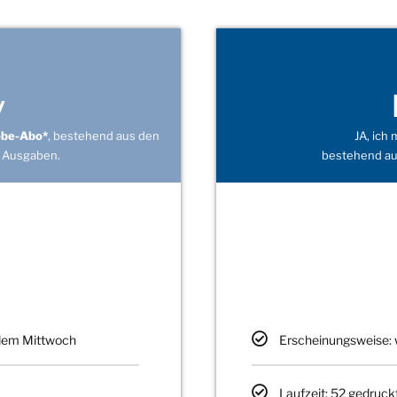
v
obe-Abo*
, bestehend aus den
JA, ich
 Ausgaben.
bestehend au
edem Mittwoch
Erscheinungsweise: 
Laufzeit: 52 gedruck