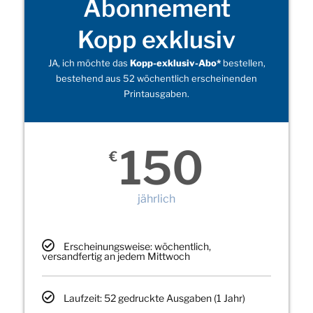
Abonnement
Kopp exklusiv
JA, ich möchte das
Kopp-exklusiv-Abo*
bestellen,
bestehend aus 52 wöchentlich erscheinenden
Printausgaben.
150
€
jährlich
Erscheinungsweise: wöchentlich,
versandfertig an jedem Mittwoch
Laufzeit: 52 gedruckte Ausgaben (1 Jahr)