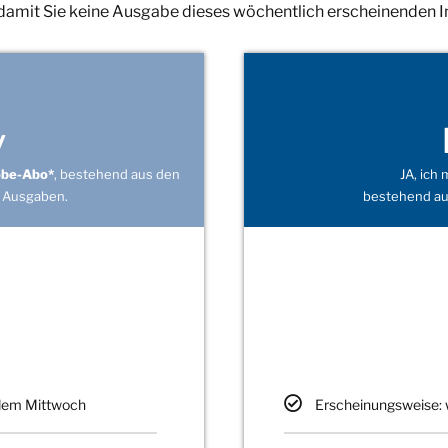
 damit Sie keine Ausgabe dieses wöchentlich erscheinenden 
v
obe-Abo*
, bestehend aus den
JA, ich
 Ausgaben.
bestehend au
edem Mittwoch
Erscheinungsweise: 