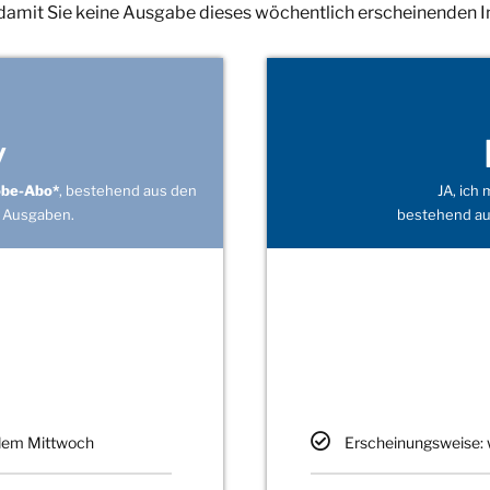
 damit Sie keine Ausgabe dieses wöchentlich erscheinenden 
v
obe-Abo*
, bestehend aus den
JA, ich
 Ausgaben.
bestehend au
edem Mittwoch
Erscheinungsweise: 