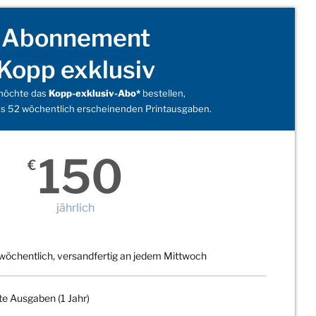
Abonnement
Kopp exklusiv
 möchte das
Kopp-exklusiv-Abo*
bestellen,
s 52 wöchentlich erscheinenden Printausgaben.
150
€
jährlich
wöchentlich, versandfertig an jedem Mittwoch
te Ausgaben (1 Jahr)