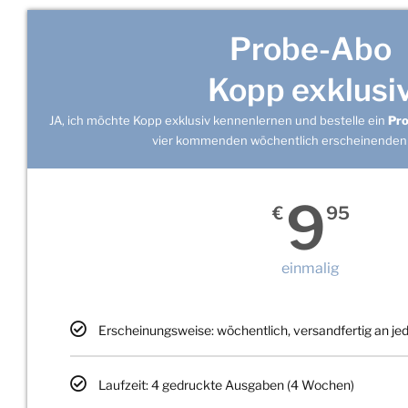
Probe-Abo
Kopp exklusi
JA, ich möchte Kopp exklusiv kennenlernen und bestelle ein
Pr
vier kommenden wöchentlich erscheinenden
9
€
95
einmalig
Erscheinungsweise: wöchentlich, versandfertig an j
Laufzeit: 4 gedruckte Ausgaben (4 Wochen)