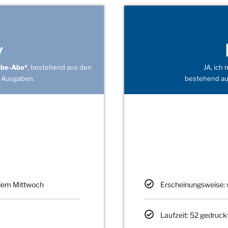
v
obe-Abo*
, bestehend aus den
JA, ich
 Ausgaben.
bestehend au
edem Mittwoch
Erscheinungsweise: 
Laufzeit: 52 gedruck