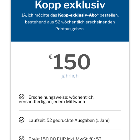
Kopp exklusiv
JA, ich möchte das
Kopp-exklusiv-Abo*
bestellen,
bestehend aus 52 wöchentlich erscheinenden
Printausgaben.
150
€
jährlich
Erscheinungsweise: wöchentlich,
versandfertig an jedem Mittwoch
Laufzeit: 52 gedruckte Ausgaben (1 Jahr)
Preis: 150,00 EUR inkl. MwSt. für 52