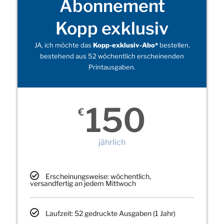
Abonnement
Kopp exklusiv
JA, ich möchte das
Kopp-exklusiv-Abo*
bestellen,
bestehend aus 52 wöchentlich erscheinenden
Printausgaben.
150
€
jährlich
Erscheinungsweise: wöchentlich,
versandfertig an jedem Mittwoch
Laufzeit: 52 gedruckte Ausgaben (1 Jahr)