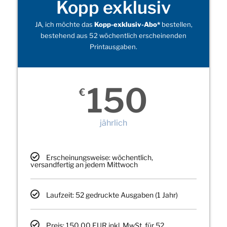
Kopp exklusiv
JA, ich möchte das
Kopp-exklusiv-Abo*
bestellen,
bestehend aus 52 wöchentlich erscheinenden
Printausgaben.
150
€
jährlich
Erscheinungsweise: wöchentlich,
versandfertig an jedem Mittwoch
Laufzeit: 52 gedruckte Ausgaben (1 Jahr)
Preis: 150,00 EUR inkl. MwSt. für 52