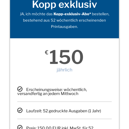
Kopp exklusiv
JA, ich möchte das
Kopp-exklusiv-Abo*
bestellen,
bestehend aus 52 wöchentlich erscheinenden
Printausgaben.
150
€
jährlich
Erscheinungsweise: wöchentlich,
versandfertig an jedem Mittwoch
Laufzeit: 52 gedruckte Ausgaben (1 Jahr)
Preis: 150,00 EUR inkl. MwSt. für 52