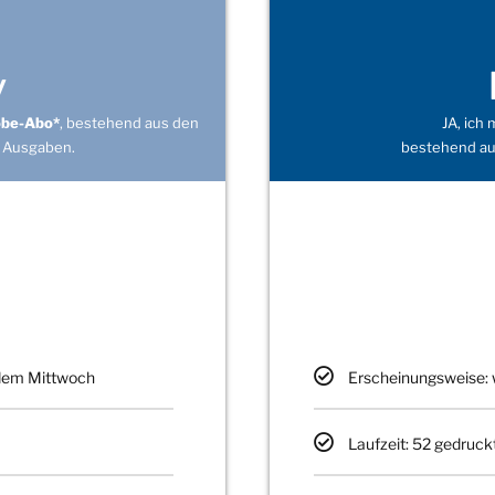
v
obe-Abo*
, bestehend aus den
JA, ich
 Ausgaben.
bestehend au
edem Mittwoch
Erscheinungsweise: 
Laufzeit: 52 gedruck