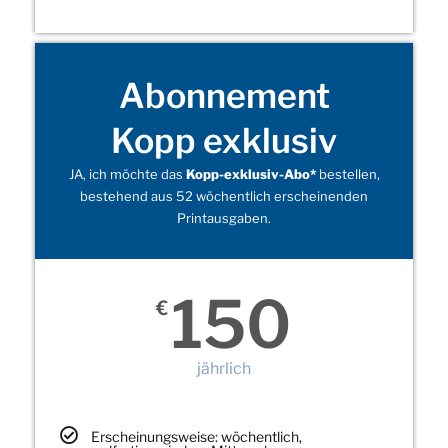
Abonnement
Kopp exklusiv
JA, ich möchte das
Kopp-exklusiv-Abo*
bestellen,
bestehend aus 52 wöchentlich erscheinenden
Printausgaben.
150
€
jährlich
Erscheinungsweise: wöchentlich,