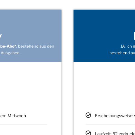
v
obe-Abo*
, bestehend aus den
JA, ich
 Ausgaben.
bestehend au
edem Mittwoch
Erscheinungsweise: 
Laufzeit: 52 gedruck