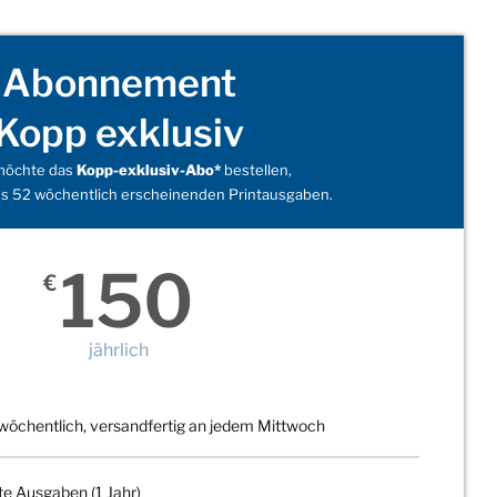
Abonnement
Kopp exklusiv
 möchte das
Kopp-exklusiv-Abo*
bestellen,
s 52 wöchentlich erscheinenden Printausgaben.
150
€
jährlich
wöchentlich, versandfertig an jedem Mittwoch
te Ausgaben (1 Jahr)