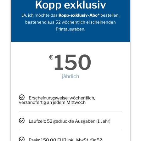
Kopp exklusiv
JA, ich möchte das
Kopp-exklusiv-Abo*
bestellen,
bestehend aus 52 wöchentlich erscheinenden
Printausgaben.
150
€
jährlich
Erscheinungsweise: wöchentlich,
versandfertig an jedem Mittwoch
Laufzeit: 52 gedruckte Ausgaben (1 Jahr)
Preis: 150,00 EUR inkl. MwSt. für 52