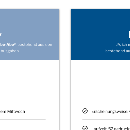
v
obe-Abo*
, bestehend aus den
JA, ich
 Ausgaben.
bestehend au
edem Mittwoch
Erscheinungsweise: 
Laufzeit: 52 gedruck