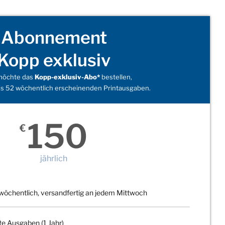
Abonnement
Kopp exklusiv
 möchte das
Kopp-exklusiv-Abo*
bestellen,
s 52 wöchentlich erscheinenden Printausgaben.
150
€
jährlich
wöchentlich, versandfertig an jedem Mittwoch
te Ausgaben (1 Jahr)