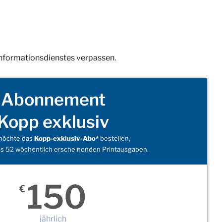
Informationsdienstes verpassen.
Abonnement
Kopp exklusiv
 möchte das
Kopp-exklusiv-Abo*
bestellen,
s 52 wöchentlich erscheinenden Printausgaben.
150
€
jährlich