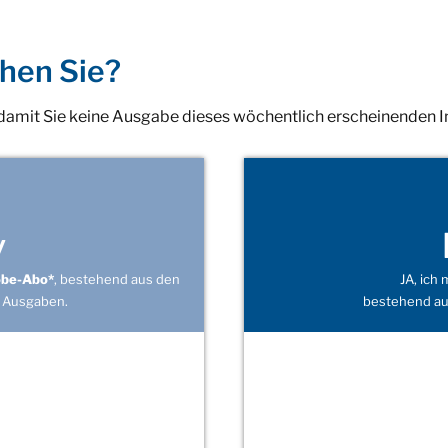
hen Sie?
 damit Sie keine Ausgabe dieses wöchentlich erscheinenden 
v
obe-Abo*
, bestehend aus den
JA, ich
 Ausgaben.
bestehend au