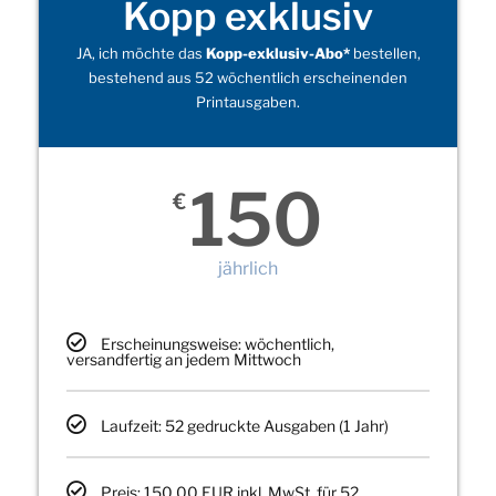
Kopp exklusiv
JA, ich möchte das
Kopp-exklusiv-Abo*
bestellen,
bestehend aus 52 wöchentlich erscheinenden
Printausgaben.
150
€
jährlich
Erscheinungsweise: wöchentlich,
versandfertig an jedem Mittwoch
Laufzeit: 52 gedruckte Ausgaben (1 Jahr)
Preis: 150,00 EUR inkl. MwSt. für 52