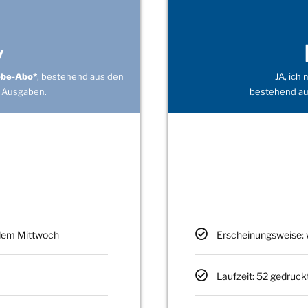
v
obe-Abo*
, bestehend aus den
JA, ich
 Ausgaben.
bestehend au
edem Mittwoch
Erscheinungsweise: 
Laufzeit: 52 gedruck