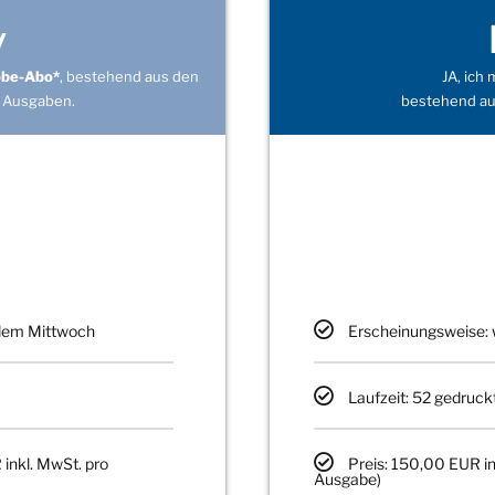
v
obe-Abo*
, bestehend aus den
JA, ich
 Ausgaben.
bestehend au
edem Mittwoch
Erscheinungsweise: 
Laufzeit: 52 gedruck
 inkl. MwSt. pro
Preis: 150,00 EUR in
Ausgabe)