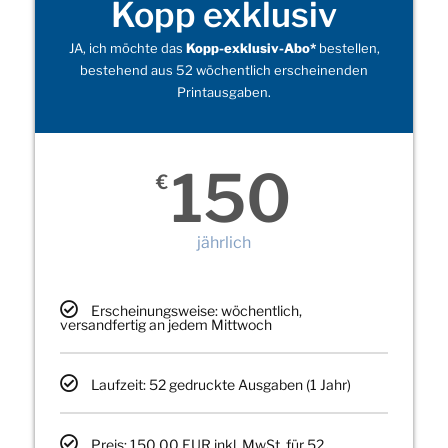
Kopp exklusiv
JA, ich möchte das
Kopp-exklusiv-Abo*
bestellen,
bestehend aus 52 wöchentlich erscheinenden
Printausgaben.
150
€
jährlich
Erscheinungsweise: wöchentlich,
versandfertig an jedem Mittwoch
Laufzeit: 52 gedruckte Ausgaben (1 Jahr)
Preis: 150,00 EUR inkl. MwSt. für 52