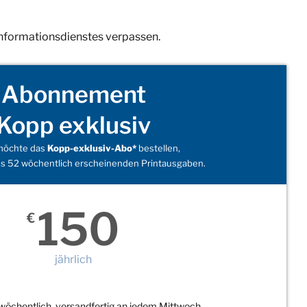
Informationsdienstes verpassen.
Abonnement
Kopp exklusiv
 möchte das
Kopp-exklusiv-Abo*
bestellen,
s 52 wöchentlich erscheinenden Printausgaben.
150
€
jährlich
wöchentlich, versandfertig an jedem Mittwoch