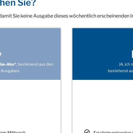
hen Sie?
 damit Sie keine Ausgabe dieses wöchentlich erscheinenden 
v
obe-Abo*
, bestehend aus den
JA, ich
 Ausgaben.
bestehend au
edem Mittwoch
Erscheinungsweise: 