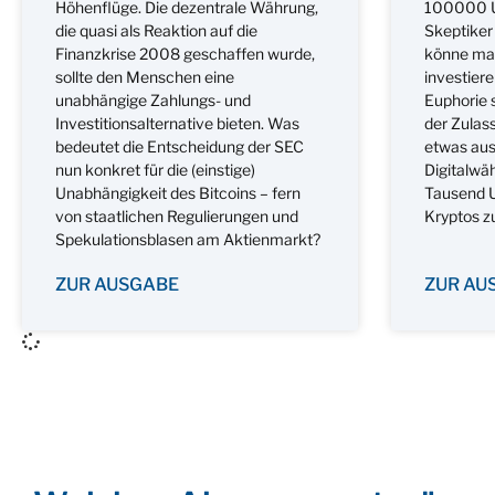
Höhenflüge. Die dezentrale Währung,
100000 US
die quasi als Reaktion auf die
Skeptiker
Finanzkrise 2008 geschaffen wurde,
könne man
sollte den Menschen eine
investiere
unabhängige Zahlungs- und
Euphorie 
Investitionsalternative bieten. Was
der Zulas
bedeutet die Entscheidung der SEC
etwas aus
nun konkret für die (einstige)
Digitalwä
Unabhängigkeit des Bitcoins – fern
Tausend U
von staatlichen Regulierungen und
Kryptos z
Spekulationsblasen am Aktienmarkt?
ZUR AUSGABE
ZUR AU