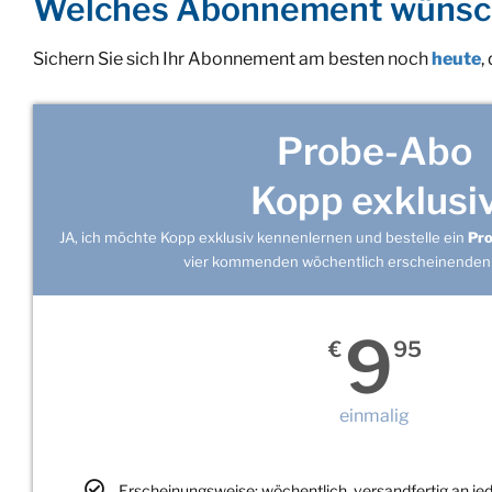
Welches Abonnement wünsc
Sichern Sie sich Ihr Abonnement am besten noch
heute
,
Probe-Abo
Kopp exklusi
JA, ich möchte Kopp exklusiv kennenlernen und bestelle ein
Pr
vier kommenden wöchentlich erscheinenden
9
€
95
einmalig
Erscheinungsweise: wöchentlich, versandfertig an j