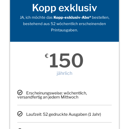
Kopp exklusiv
JA, ich möchte das
Kopp-exklusiv-Abo*
bestellen,
bestehend aus 52 wöchentlich erscheinenden
Printausgaben.
150
€
jährlich
Erscheinungsweise: wöchentlich,
versandfertig an jedem Mittwoch
Laufzeit: 52 gedruckte Ausgaben (1 Jahr)