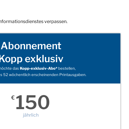
Informationsdienstes verpassen.
Abonnement
Kopp exklusiv
 möchte das
Kopp-exklusiv-Abo*
bestellen,
s 52 wöchentlich erscheinenden Printausgaben.
150
€
jährlich