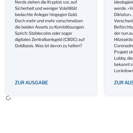
Nerds ziehen die Kryptos vor, auf
ideologiei
Sicherheit und weniger Volatilität
werde. »Vo
bedachte Anleger hingegen Gold.
Diktatur«, 
Doch mehr und mehr verschmelzen
Verschwö
die beiden Assets zu Kombilösungen.
Befürchtun
Sprich: Stablecoins oder sogar
der nun a
digitales Zentralbankgeld (CBDC) auf
Hitzeakti
Goldbasis. Was ist davon zu halten?
Coronadre
Projekt s
Lobby, die
bekannt s
Lockdown 
ZUR AUSGABE
ZUR AU