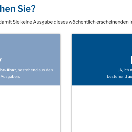
hen Sie?
 damit Sie keine Ausgabe dieses wöchentlich erscheinenden 
v
obe-Abo*
, bestehend aus den
JA, ich
 Ausgaben.
bestehend au