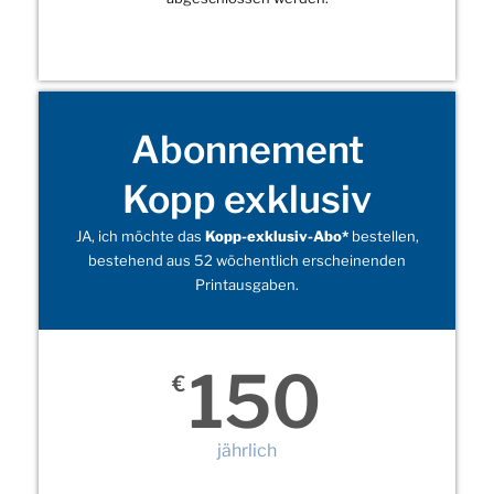
Abonnement
Kopp exklusiv
JA, ich möchte das
Kopp-exklusiv-Abo*
bestellen,
bestehend aus 52 wöchentlich erscheinenden
Printausgaben.
150
€
jährlich