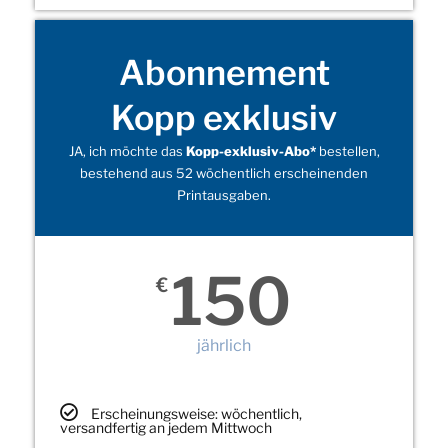
Abonnement
Kopp exklusiv
JA, ich möchte das
Kopp-exklusiv-Abo*
bestellen,
bestehend aus 52 wöchentlich erscheinenden
Printausgaben.
150
€
jährlich
Erscheinungsweise: wöchentlich,
versandfertig an jedem Mittwoch