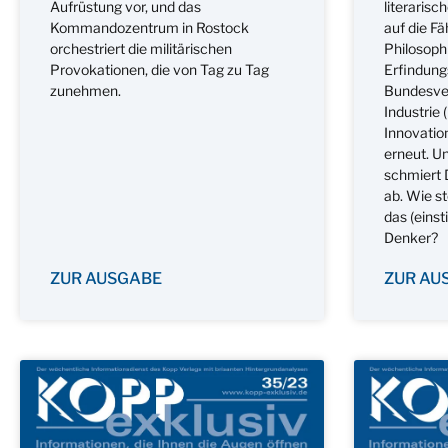
Aufrüstung vor, und das
literaris
Kommandozentrum in Rostock
auf die Fä
orchestriert die militärischen
Philosoph
Provokationen, die von Tag zu Tag
Erfindung
zunehmen.
Bundesve
Industrie 
Innovatio
erneut. U
schmiert 
ab. Wie st
das (einst
Denker?
ZUR AUSGABE
ZUR AU