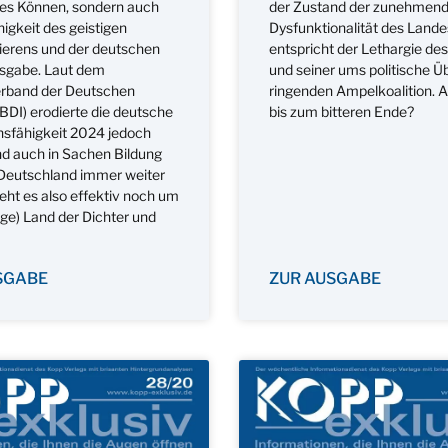
ches Können, sondern auch
der Zustand der zunehmen
higkeit des geistigen
Dysfunktionalität des Lande
ierens und der deutschen
entspricht der Lethargie de
sgabe. Laut dem
und seiner ums politische Ü
rband der Deutschen
ringenden Ampelkoalition. A
(BDI) erodierte die deutsche
bis zum bitteren Ende?
nsfähigkeit 2024 jedoch
nd auch in Sachen Bildung
Deutschland immer weiter
eht es also effektiv noch um
ige) Land der Dichter und
SGABE
ZUR AUSGABE