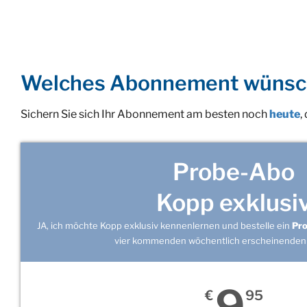
Welches Abonnement wünsc
Sichern Sie sich Ihr Abonnement am besten noch
heute
,
Probe-Abo
Kopp exklusi
JA, ich möchte Kopp exklusiv kennenlernen und bestelle ein
Pr
vier kommenden wöchentlich erscheinenden
9
€
95