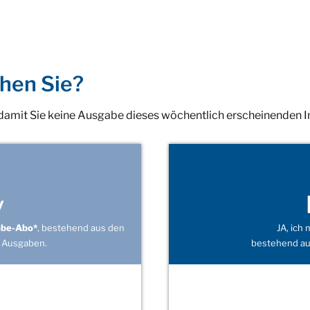
hen Sie?
 damit Sie keine Ausgabe dieses wöchentlich erscheinenden 
v
obe-Abo*
, bestehend aus den
JA, ich
 Ausgaben.
bestehend au