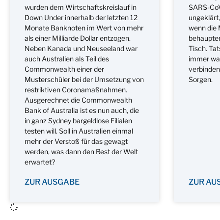
wurden dem Wirtschaftskreislauf in
SARS-CoV-
Down Under innerhalb der letzten 12
ungeklärt,
Monate Banknoten im Wert von mehr
wenn die 
als einer Milliarde Dollar entzogen.
behaupten
Neben Kanada und Neuseeland war
Tisch. Tat
auch Australien als Teil des
immer wah
Commonwealth einer der
verbinden 
Musterschüler bei der Umsetzung von
Sorgen.
restriktiven Coronamaßnahmen.
Ausgerechnet die Commonwealth
Bank of Australia ist es nun auch, die
in ganz Sydney bargeldlose Filialen
testen will. Soll in Australien einmal
mehr der Verstoß für das gewagt
werden, was dann den Rest der Welt
erwartet?
ZUR AUSGABE
ZUR AU