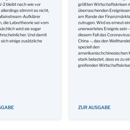
2 bleibt nach wie vor
größten Wirtschaftskrisen 
 allerdings stimmt es nicht,
überraschenden Ereignissen,
Mainstream-Aufklärer
am Rande der Finanzmärkt
, die Labortheorie sei vom
zutrugen. Wird es erneut ein
sächlich wird sie sogar
unerwartetes Ereignis sein –
rscheinlicher. Und damit
diesem Fall das Coronavirus
sich einige zusätzliche
China –, das den Welthande
speziell den
amerikanischchinesischen 
stark belastet, dass es zu ein
greifenden Wirtschaftskri
SGABE
ZUR AUSGABE