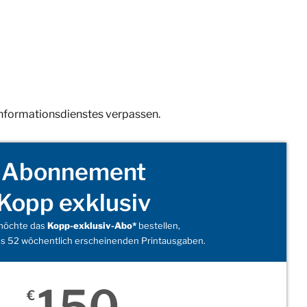
Informationsdienstes verpassen.
Abonnement
Kopp exklusiv
 möchte das
Kopp-exklusiv-Abo*
bestellen,
s 52 wöchentlich erscheinenden Printausgaben.
150
€