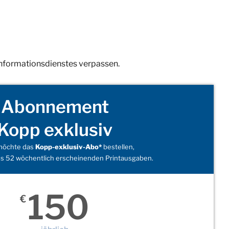
Informationsdienstes verpassen.
Abonnement
Kopp exklusiv
 möchte das
Kopp-exklusiv-Abo*
bestellen,
s 52 wöchentlich erscheinenden Printausgaben.
150
€