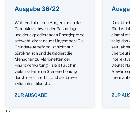
Ausgabe 36/22
Ausga
Während über den Bürgern noch das
Die aktue
Damoklesschwert der Gasumlage
für das J
und der explodierenden Energiepreise
einmal meh
schwebt, droht neues Ungemach: Die
zeigt das
Grundsteuerreform ist nicht nur
seit Jahr
bürokratisch und degradiert die
überdeutli
Menschen zu Marionetten der
intellektu
Finanzverwaltung – sie ist auch in
Deutschla
vielen Fällen eine Steuererhöhung
Abwärtsspi
durch die Hintertür. Und der brave
mehr aufz
»Michel« schluckt’s.
ZUR AUSGABE
ZUR AU