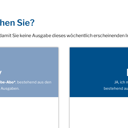
hen Sie?
 damit Sie keine Ausgabe dieses wöchentlich erscheinenden 
v
obe-Abo*
, bestehend aus den
JA, ich
 Ausgaben.
bestehend au